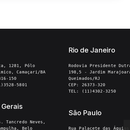
Rio de Janeiro
ta, 1281, Pólo
Rodovia Presidente Dutr
ímico, Camaçari/BA
198,5 - Jardim Marajoar
816-150
Queimados/RJ
1)3528-5801
CEP: 26373-320
TEL: (11)4302-3250
 Gerais
São Paulo
s. Tancredo Neves,
ampulha, Belo
Rua Palacete das Águias