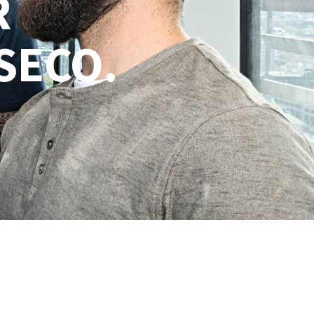
R
SECO.