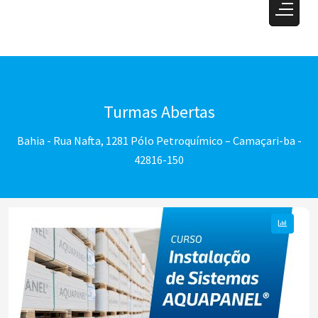
Turmas Abertas
Bahia - Rua Nafta, 1281 Pólo Petroquímico – Camaçari-ba -
42816-150