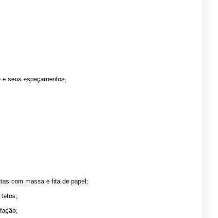
rro e seus espaçamentos;
tas com massa e fita de papel;
tetos;
o;
sfaçã