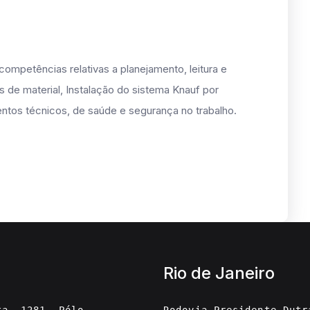
ompetências relativas a planejamento, leitura e
os de material, Instalação do sistema Knauf por
tos técnicos, de saúde e segurança no trabalho.
Rio de Janeiro
ta, 1281, Pólo
Rodovia Presidente Dutr