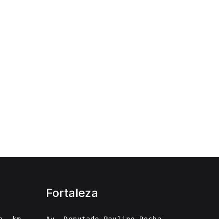
Fortaleza
a, km
Av. Deputado Paulino Rocha,