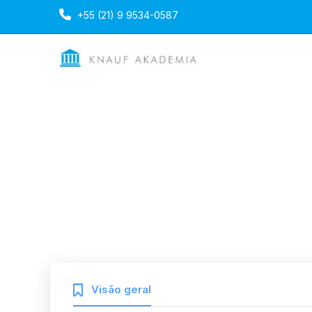
+55 (21) 9 9534-0587
Instalação de Pare
Duração: 2 dias
Portuguese
Mon, 13-Oct-202
Ultima atualização
Visão geral