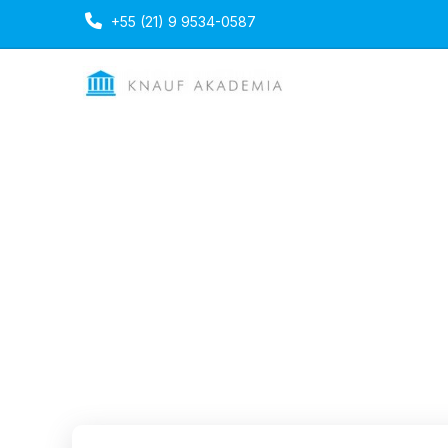
+55 (21) 9 9534-0587
Instalação de Forr
Modulares
Duração: 1 dia
Portuguese
Mon, 13-Oct-202
Ultima atualização