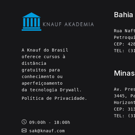
Bahia
Rua Naf
Petroqu
CEP: 42
A Knauf do Brasil
TEL: (3
oferece cursos à
distância
gratuitos para
Minas
conhecimento ou
aperfeiçoamento
Av. Pre
da tecnologia Drywall.
3445, P
Política de Privacidade
.
Horizon
CEP: 31
TEL: (3
09:00h - 18:00h
sak@knauf.com