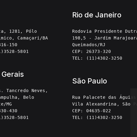
Rio de Janeiro
ta, 1281, Pólo
Rodovia Presidente Dutr
ímico, Camaçari/BA
198,5 - Jardim Marajoar
816-150
Queimados/RJ
1)3528-5801
CEP: 26373-320
TEL: (11)4302-3250
 Gerais
São Paulo
s. Tancredo Neves,
ampulha, Belo
Rua Palacete das Águias
te/MG
Vila Alexandrina, São P
330-430
CEP: 04635-022
1)3528-5801
TEL: (11)4302-3250