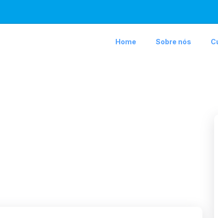
Home
Sobre nós
C
os Removíveis e
5