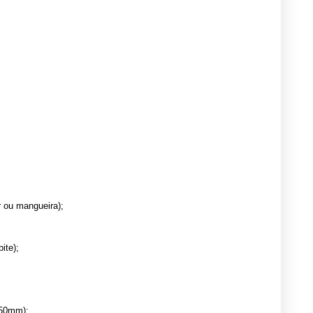
er ou mangueira);
ite);
250mm);