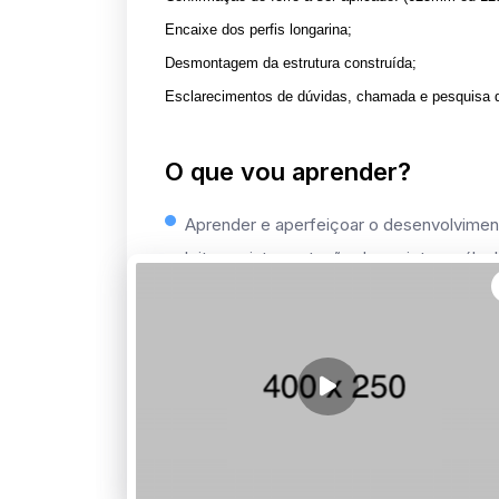
Encaixe dos perfis longarina;
Desmontagem da estrutura construída;
Esclarecimentos de dúvidas, chamada e pesquisa d
O que vou aprender?
Aprender e aperfeiçoar o desenvolvimen
leitura e interpretação de projetos, cálcu
Knauf por completo, de acordo com nor
segurança no trabalho.
Requisitos
Maiores de 18 anos.