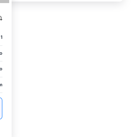
1
io
io
m