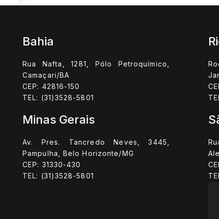
Bahia
R
Rua Nafta, 1281, Pólo Petroquímico,
Ro
Camaçari/BA
Ja
CEP: 42816-150
CE
TEL: (31)3528-5801
TE
Minas Gerais
S
Av. Pres. Tancredo Neves, 3445,
Ru
Pampulha, Belo Horizonte/MG
Al
CEP: 31330-430
CE
TEL: (31)3528-5801
TE