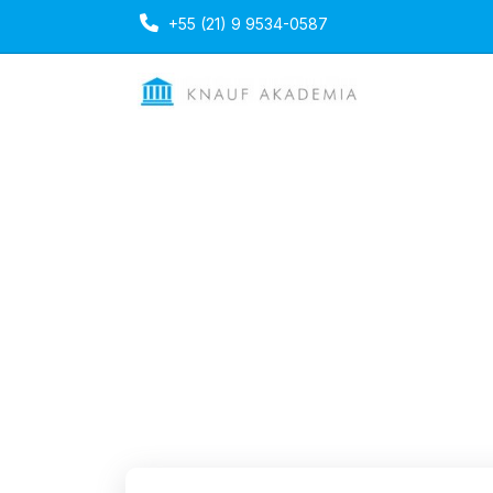
+55 (21) 9 9534-0587
Instalação de Fo
Modulares
Duração: 1 dia
Portuguese
Mon, 13-O
Ultima atualização