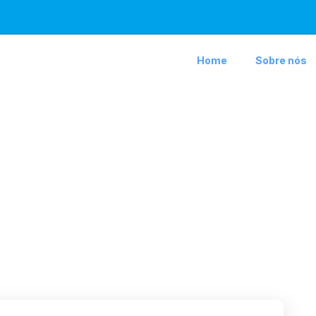
Home
Sobre nós
rros Removíveis e
ct-2025