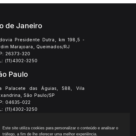
io de Janeiro
dovia Presidente Dutra, km 198,5 -
rdim Marajoara, Queimados/RJ
P: 26373-320
L: (11)4302-3250
ão Paulo
a Palacete das Águias, 588, Vila
exandrina, São Paulo/SP
P: 04635-022
L: (11)4302-3250
Este site utiliza cookies para personalizar o conteúdo e analisar o
tráfego, a fim de lhe oferecer uma melhor experiência.