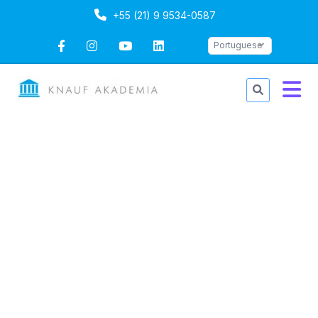
+55 (21) 9 9534-0587
Portuguese
Instalação de Paredes e
Tetos
Duração: 2 dias
Portuguese
Ultima atualização
Mon, 13-Oct-2025