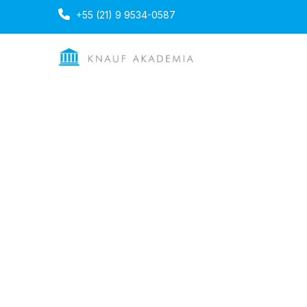
+55 (21) 9 9534-0587
Home
404 não encontrado
404 não enco