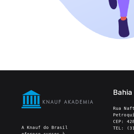
Bahia
Rua Naf
Petroqu
CEP: 42
A Knauf do Brasil
TEL: (3
oferece cursos à