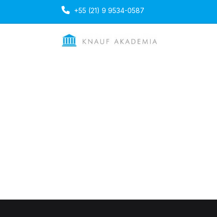
+55 (21) 9 9534-0587
Tratamento de J
Duração: 1 dia
Portuguese
Mon, 13-O
Ultima atualização