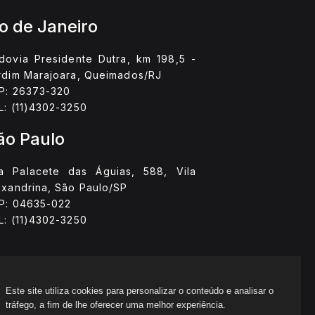
io de Janeiro
dovia Presidente Dutra, km 198,5 -
rdim Marajoara, Queimados/RJ
P: 26373-320
L: (11)4302-3250
ão Paulo
a Palacete das Águias, 588, Vila
exandrina, São Paulo/SP
P: 04635-022
L: (11)4302-3250
Este site utiliza cookies para personalizar o conteúdo e analisar o
tráfego, a fim de lhe oferecer uma melhor experiência.