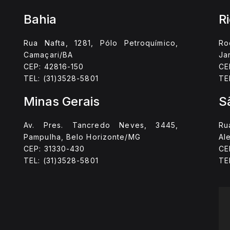
Bahia
R
Rua Nafta, 1281, Pólo Petroquímico,
Ro
Camaçari/BA
Ja
CEP: 42816-150
CE
TEL: (31)3528-5801
TE
Minas Gerais
S
Av. Pres. Tancredo Neves, 3445,
Ru
Pampulha, Belo Horizonte/MG
Al
CEP: 31330-430
CE
TEL: (31)3528-5801
TE